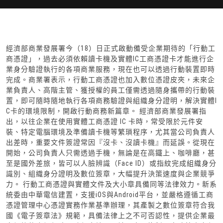
經濟部商業發展署今（18）日正式啟動備受企業期待的「行動工
商憑證」，過去必須依賴讀卡機及實體IC工商憑證卡才能進行企
業身分驗證執行的各項商業服務，現在也可以透過行動裝置即時
完成。商業署表示，行動工商憑證也加入數位憑證皮夾，未來企
業負責人、高階主管、獲授權的員工僅需透過隨身攜帶的行動裝
置，即可隨時隨地執行各項商務驗證與組織身分證明，解決實體I
C卡的環境限制，開啟行動商務新篇章。 經濟部商業發展署指
出，以往企業在使用實體工商憑證 IC 卡時，常受限於元件安
裝、特定電腦環境及準備讀卡機等繁瑣程序，尤其當公司負責人
出差時，重要文件簽證常因『沒卡、沒讀卡機』而延誤。從現在
開始，公司負責人只需透過手機，無論是在高鐵上、咖啡廳，甚
至是國外差旅，皆可以人臉辨識（Face ID）或指紋完成組織身分
識別、組織身分證明及數位簽章，大幅提升決策速度與企業競爭
力。 行動工商憑證與實體文件及大小章具備同等法律效力。新系
統委由中華電信建置，支援iOS與Android平台，並嚴格遵循工商
憑證管理中心憑證實務作業基準辦理，其產製之數位簽章符合我
國《電子簽章法》規範，具備法律上之不可否認性，提供企業最