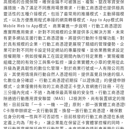
高規格的合規保障，確保金鑰不可被匯出、複製、竄改等資安保
護措施。為了滿足不同應用場景需求，行動工商憑證也提供極具
靈活性的五種介接模式，包括了最常用的推播模式、主動掃描模
式，以及方便應用程式串接的網頁轉導模式、App to App模式與
Mobile Web to App模式。 商業署進一步說明，行動工商憑證因
應實際應用需求，針對不同規模的企業提供多元解決方案，未來
有更多網站支援行動工商憑證後，將提供行動附卡授權功能，對
於具有規模的企業，行動工商憑證更展現了精細的管理優勢。企
業可針對不同附卡設定特定網站的專屬授權，並依業務需求設定
授權期限，例如授權員工在固定期間內執行特定業務，實現複雜
組織之間的有效分工與集中監控，讓企業實體大小章的使用從此
升級為更具韌性的數位化管理。對於商業行號或一人有限公司而
言，其使用情境與行動自然人憑證相同，提供直覺且快速的個人
化數位身分確認。 行動工商憑證初期採「以證換證」的便捷申辦
模式，企業僅需持有效的工商憑證正卡登入官網進行註冊，可在
三分鐘內完成。不過，為確保最高等級的安全性，行動工商憑證
除通過行動應用資安聯盟（MAS） L2檢測外，尚有裝置綁定的限
制，目前採取「一卡、一機、一證」原則，即一張實體工商憑證I
C卡限申辦綁定一支行動裝置，換發一張行動工商憑證，確保數
位身分的唯一性與不可否認性。目前核發的行動工商憑證在系統
定義上均為「附卡」，讓企業能在保留正卡實體掌控權的同時，
將行動簽章權限延伸至行動裝置，未來視運作情形會再簡化行動