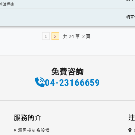
 排油煙機
帆宣**
1
2
共
24
筆
2
頁
免費咨詢
04-2
3
1
6
6659
服務簡介
霧黑槍灰系設備