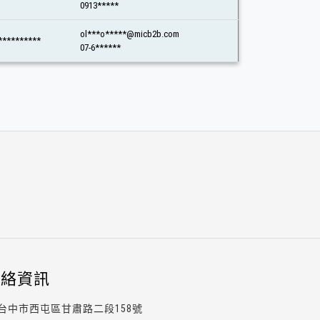
0913*****
ol***o*****@micb2b.com
********
07-6******
連絡資訊
台中市西屯區甘肅路二段158號