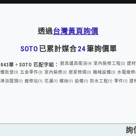
透過
台灣黃頁詢價
SOTO
已累計媒合
24
筆詢價單
廚具爐具衛浴
室內裝修工程
建材
(4)
(2)
,043
單。
SOTO
匹配字組：
設備批發
五金零件
室內裝修
居家修繕
機械設備
水電維修
(3)
(3)
(3)
(3)
(3)
淋浴龍頭
維修站
花灑
螺絲
設備
防水工程
零件
建
(1)
(1)
(1)
(1)
(1)
(1)
(1)
詢