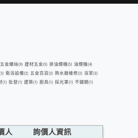
五金螺絲
建材五金
排油煙機
油煙機
(9)
(5)
(5)
(4)
衛浴設備
五金百貨
熱水器維修
浴室
(3)
(2)
(2)
(2)
(2)
材
批發
建築
廚具
採光罩
不鏽鋼
(1)
(1)
(1)
(1)
(1)
(1)
價人
詢價人資訊