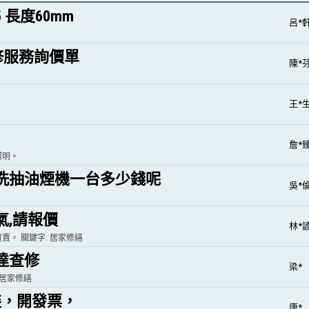
5 長度60mm
呂*
維修服務詢價單
陳*
王*
詹*
照明。
洗抽油煙機一台多少錢呢
吳*
氣,請報價
林*
賣。 關鍵字: 居家修繕
達查修
梁*
 居家修繕
安裝，開發票，
唐*.