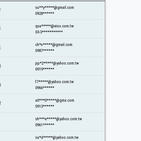
su**y*****@gmail.com
軒
0928******
qua*****@eiso.com.tw
芬
03-3***********
ch*n*****@gmail.com
生
0987******
pp*2*****@yahoo.com.tw
臻
0919******
f7*****@yahoo.com.tw
倫
0966******
a0***0*****@gma.com
諺
0913******
sh***e*****@yahoo.com.tw
0961******
sa*d*****@yahoo.com.tw